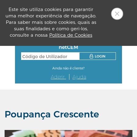
Este site utiliza cookies para garantir
uma melhor experiência de navegação.
PT
Para saber mais sobre cookies, quais as
suas finalidades e como geri-los,
consulte a nossa
Política de Cookies
netCEM
LOGIN
Ainda não é cliente?
Aderir
Ajuda
Poupança Crescente