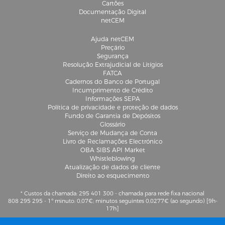
Cartões
Documentação Digital
netCEM
Ajuda netCEM
Preçário
Segurança
Resolução Extrajudicial de Litígios
FATCA
Cadernos do Banco de Portugal
Incumprimento de Crédito
Informações SEPA
Política de privacidade e proteção de dados
Fundo de Garantia de Depósitos
Glossário
Serviço de Mudança de Conta
Livro de Reclamações Electrónico
OBA SIBS API Market
Whistleblowing
Atualização de dados de cliente
Direito ao esquecimento
* Custos da chamada: 295 401 300 - chamada para rede fixa nacional
808 295 295 - 1º minuto: 0,07€; minutos seguintes 0,0277€ (ao segundo) [9h-
17h]