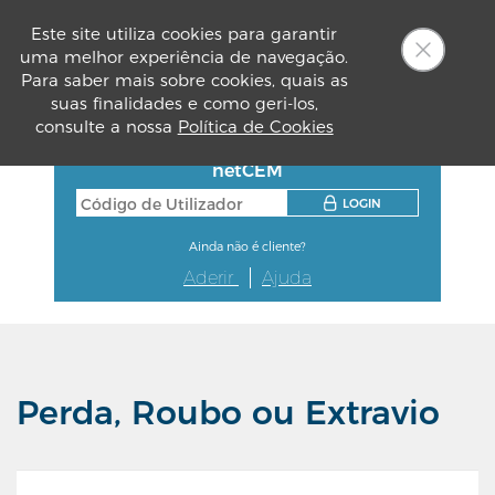
Este site utiliza cookies para garantir
uma melhor experiência de navegação.
PT
Para saber mais sobre cookies, quais as
suas finalidades e como geri-los,
consulte a nossa
Política de Cookies
netCEM
LOGIN
Ainda não é cliente?
Aderir
Ajuda
Perda, Roubo ou Extravio