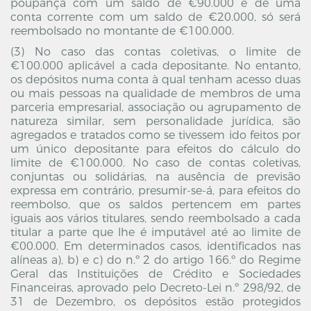
poupança com um saldo de €90.000 e de uma
conta corrente com um saldo de €20.000, só será
reembolsado no montante de €100.000.
(3) No caso das contas coletivas, o limite de
€100.000 aplicável a cada depositante. No entanto,
os depósitos numa conta à qual tenham acesso duas
ou mais pessoas na qualidade de membros de uma
parceria empresarial, associação ou agrupamento de
natureza similar, sem personalidade jurídica, são
agregados e tratados como se tivessem ido feitos por
um único depositante para efeitos do cálculo do
limite de €100.000. No caso de contas coletivas,
conjuntas ou solidárias, na ausência de previsão
expressa em contrário, presumir-se-á, para efeitos do
reembolso, que os saldos pertencem em partes
iguais aos vários titulares, sendo reembolsado a cada
titular a parte que lhe é imputável até ao limite de
€00.000. Em determinados casos, identificados nas
alíneas a), b) e c) do n.º 2 do artigo 166.º do Regime
Geral das Instituições de Crédito e Sociedades
Financeiras, aprovado pelo Decreto-Lei n.º 298/92, de
31 de Dezembro, os depósitos estão protegidos