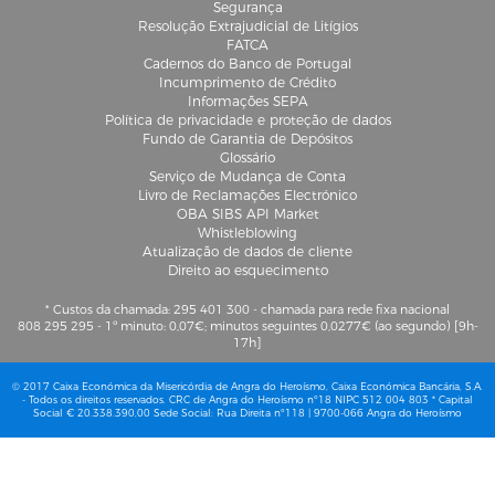
Segurança
Resolução Extrajudicial de Litígios
FATCA
Cadernos do Banco de Portugal
Incumprimento de Crédito
Informações SEPA
Política de privacidade e proteção de dados
Fundo de Garantia de Depósitos
Glossário
Serviço de Mudança de Conta
Livro de Reclamações Electrónico
OBA SIBS API Market
Whistleblowing
Atualização de dados de cliente
Direito ao esquecimento
* Custos da chamada: 295 401 300 - chamada para rede fixa nacional
808 295 295 - 1º minuto: 0,07€; minutos seguintes 0,0277€ (ao segundo) [9h-
17h]
© 2017 Caixa Económica da Misericórdia de Angra do Heroísmo, Caixa Económica Bancária, S.A.
- Todos os direitos reservados. CRC de Angra do Heroísmo nº18 NIPC 512 004 803 * Capital
Social € 20.338.390,00 Sede Social: Rua Direita nº118 | 9700-066 Angra do Heroísmo