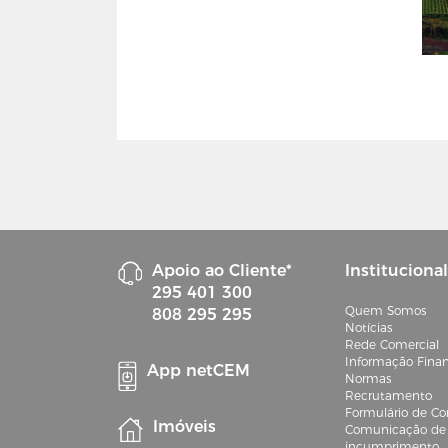
Apoio ao Cliente*
Institucional
295 401 300
Quem Somos
808 295 295
Notícias
Rede Comercial
Informação Finan
App netCEM
Normas
Recrutamento
Formulário de Co
Imóveis
Comunicação de 
incumprimento