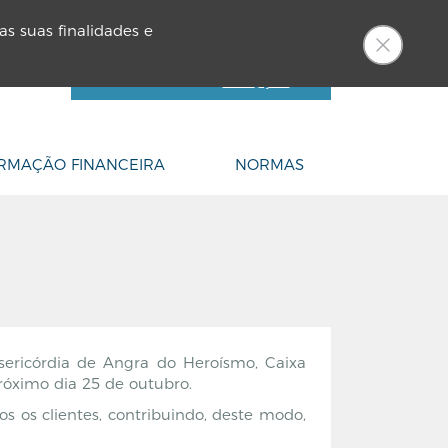
netCEM
PT
as suas finalidades e
LOGIN
Ainda não é cliente?
Aderir
Ajuda
RMAÇÃO FINANCEIRA
NORMAS
ericórdia de Angra do Heroísmo, Caixa
róximo dia 25 de outubro.
s os clientes, contribuindo, deste modo,