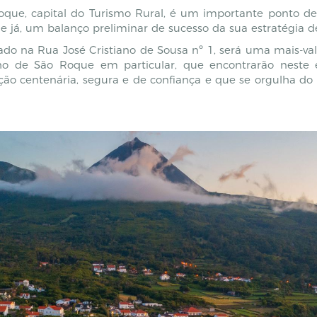
que, capital do Turismo Rural, é um importante ponto de 
e já, um balanço preliminar de sucesso da sua estratégia 
do na Rua José Cristiano de Sousa nº 1, será uma mais-val
ho de São Roque em particular, que encontrarão neste
ição centenária, segura e de confiança e que se orgulha do