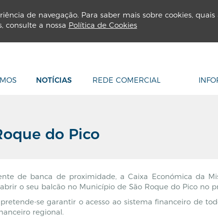
RESAS
IMÓVEIS
riência de navegação. Para saber mais sobre cookies, quais 
s, consulte a nossa
Política de Cookies
OMOS
NOTÍCIAS
REDE COMERCIAL
INFO
Roque do Pico
te de banca de proximidade, a Caixa Económica da Mis
abrir o seu balcão no Município de São Roque do Pico no p
retende-se garantir o acesso ao sistema financeiro de todo
nanceiro regional.