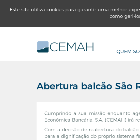
INSTITUCIONAL
PARTICULARES
EMP
Este site utiliza cookies para garantir uma melhor expe
como geri-lo
QUEM S
Abertura balcão São 
Cumprindo a sua missão enquanto agen
Económica Bancária, S.A. (CEMAH) irá re
Com a decisão de reabertura do balcão p
para a dignificação do próprio sistema fi