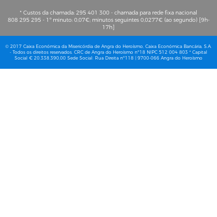
* Custos da chamada: 295 401 300 - chamada para rede fixa nacional
808 295 295 - 1º minuto: 0,07€; minutos seguintes 0,0277€ (ao segundo) [9h-
17h]
© 2017 Caixa Económica da Misericórdia de Angra do Heroísmo, Caixa Económica Bancária, S.A.
- Todos os direitos reservados. CRC de Angra do Heroísmo nº18 NIPC 512 004 803 * Capital
Social € 20.338.390,00 Sede Social: Rua Direita nº118 | 9700-066 Angra do Heroísmo