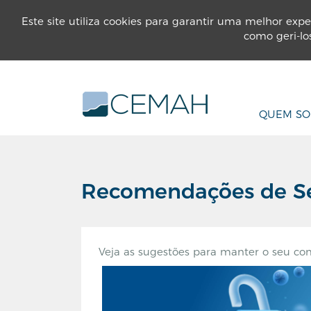
INSTITUCIONAL
PARTICULARES
EMP
Este site utiliza cookies para garantir uma melhor expe
como geri-lo
QUEM S
Recomendações de S
Veja as sugestões para manter o seu co