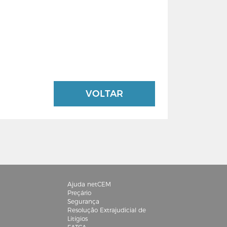
VOLTAR
Ajuda netCEM
Preçário
Segurança
Resolução Extrajudicial de
Litígios