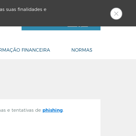
netCEM
PT
as suas finalidades e
LOGIN
Ainda não é cliente?
Aderir
Ajuda
RMAÇÃO FINANCEIRA
NORMAS
as e tentativas de
phishing
.